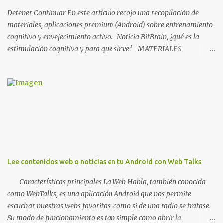
Detener Continuar En este artículo recojo una recopilación de
materiales, aplicaciones premium (Android) sobre entrenamiento
cognitivo y envejecimiento activo. Noticia BitBrain, ¿qué es la
estimulación cognitiva y para que sirve? MATERIALES
NHBNeuroMad, materiales para profesionales FIAPAM, vive el
envejecimiento activo Fundación ACE, materiales Materiales
Stimulus Materiales para imprimir o trabajar en el Paint
de ECognitiva , estimulación cognitiva para mayores, dividido en
fichas de trabajo de cálculo , percepción , memoria , atención ,
lenguaje y praxias . Además, hay otros cuadernos (TDAH, para
niños, sudoku, grafomotricidad...) así como un cuaderno mensual
nuevo. Muy recomendado. NOTA: Si quieres conocer como trabajar
con un pdf desde ordenador o tablet, lee este artículo de PcWorld
Lee contenidos web o noticias en tu Android con Web Talks
donde te dá distintas pautas de como hacerlo . APLICACIONES
(versiones para Android ) ...
Características principales La Web Habla, también conocida
como WebTalks, es una aplicación Android que nos permite
escuchar nuestras webs favoritas, como si de una radio se tratase.
Su modo de funcionamiento es tan simple como abrir la