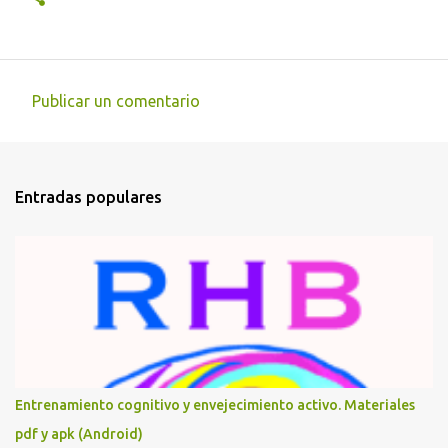
Publicar un comentario
C
o
m
Entradas populares
e
n
t
a
r
i
o
s
Entrenamiento cognitivo y envejecimiento activo. Materiales
pdf y apk (Android)