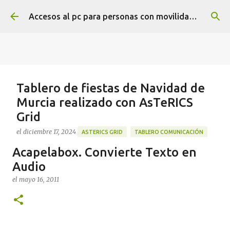
Ir al contenido principal
Accesos al pc para personas con movilidad reducida
Tablero de fiestas de Navidad de
Murcia realizado con AsTeRICS
Grid
el
diciembre 17, 2024
ASTERICS GRID
TABLERO COMUNICACIÓN
Acapelabox. Convierte Texto en
Tablero de comunicación sobre las fiestas de Navidad
con elementos que son típicos de Murcia, realizado
Audio
con AsTeRICS Grid en tamaño A3 en esta dirección
el
mayo 16, 2011
https://acortar.link/Sw8BzT
0