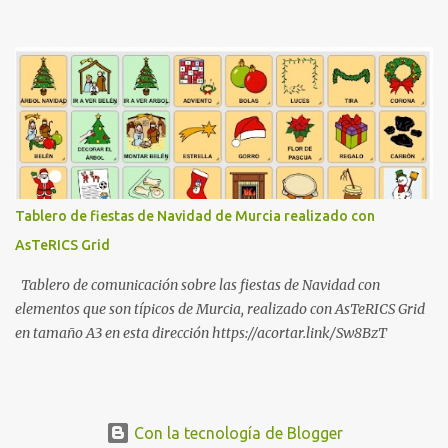
aplicación, pronunciar la web a escuchar (por ejemplo "Escuchar
Asco de vida"), o bien seleccionarla de nuestro listado de webs
favoritas, y la aplicación comenzará a contarnos las últimas
entradas publicadas en dicha web. ¿Cuantas veces no te ha
apetecido, por ejemplo, escuchar "Marca.com" mientras conduces
con el coche?, ¿o escuchar en tus auriculares del móvil "Tenía que
decirlo" camino de la Universidad?, ¿o simplemente escuchar tus
suscripciones de "Google Reader" mientras viajas en Metro o en
autobús? Tecnología WebTalks usa tecnología avanzada que
Tablero de fiestas de Navidad de Murcia realizado con
permite sincronización con "Google Reader", pudiendo escuchar
AsTeRICS Grid
tus suscripciones, y marcando como leídas las entradas que has
ido escu...
Tablero de comunicación sobre las fiestas de Navidad con
elementos que son típicos de Murcia, realizado con AsTeRICS Grid
en tamaño A3 en esta dirección https://acortar.link/Sw8BzT
Con la tecnología de Blogger