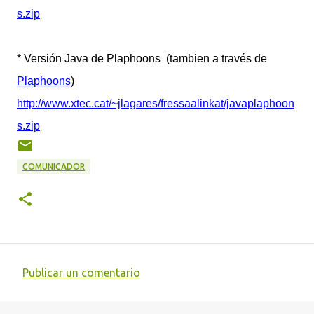
s.zip
* Versión Java de Plaphoons (tambien a través de
Plaphoons
)
http://www.xtec.cat/~jlagares/fressaalinkat/javaplaphoon
s.zip
COMUNICADOR
Publicar un comentario
C
o