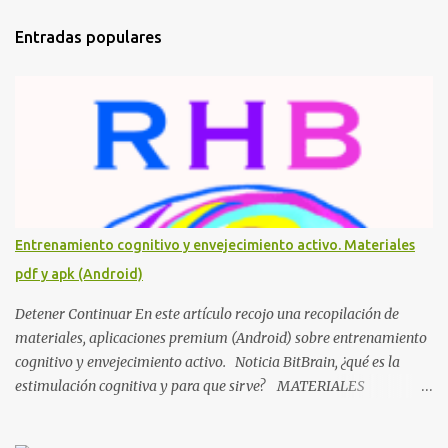
m
Entradas populares
e
n
t
a
r
i
o
s
Entrenamiento cognitivo y envejecimiento activo. Materiales
pdf y apk (Android)
Detener Continuar En este artículo recojo una recopilación de
materiales, aplicaciones premium (Android) sobre entrenamiento
cognitivo y envejecimiento activo. Noticia BitBrain, ¿qué es la
estimulación cognitiva y para que sirve? MATERIALES
NHBNeuroMad, materiales para profesionales FIAPAM, vive el
envejecimiento activo Fundación ACE, materiales Materiales