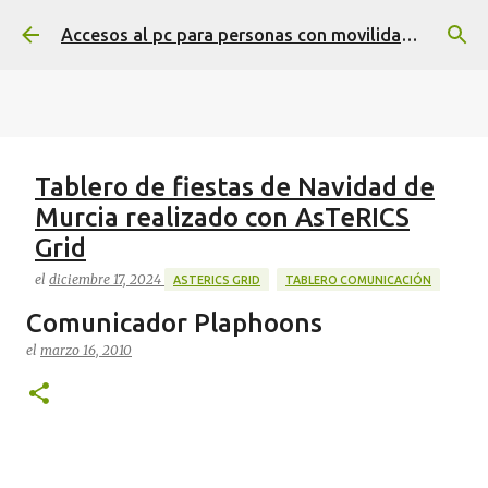
Ir al contenido principal
Accesos al pc para personas con movilidad reducida
Tablero de fiestas de Navidad de
Murcia realizado con AsTeRICS
Grid
el
diciembre 17, 2024
ASTERICS GRID
TABLERO COMUNICACIÓN
Comunicador Plaphoons
Tablero de comunicación sobre las fiestas de Navidad
con elementos que son típicos de Murcia, realizado
el
marzo 16, 2010
con AsTeRICS Grid en tamaño A3 en esta dirección
https://acortar.link/Sw8BzT
0