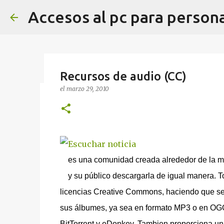
Accesos al pc para person
Recursos de audio (CC)
el
marzo 29, 2010
Tablero de fiestas de Navidad
el
diciembre 17, 2024
ASTERICS GRID
TABLERO COMUNIC
Tablero de comunicación sobre las fiestas de Na
AsTeRICS Grid en tamaño A3 en esta dirección h
es una comunidad creada alrededor de la mús
0
y su público descargarla de igual manera. 
licencias Creative Commons, haciendo que sea
sus álbumes, ya sea en formato MP3 o en OGG 
BitTorrent y eDonkey. Tambien proporciona un