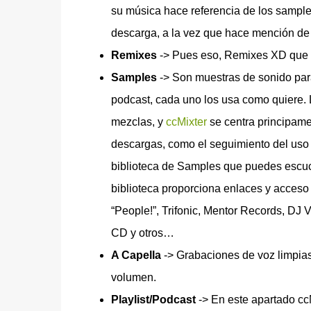
su música hace referencia de los sampl
descarga, a la vez que hace mención de 
Remixes
-> Pues eso, Remixes XD que 
Samples
-> Son muestras de sonido par
podcast, cada uno los usa como quiere.
mezclas, y
ccMixter
se centra principam
descargas, como el seguimiento del uso
biblioteca de Samples que puedes escuc
biblioteca proporciona enlaces y acces
“People!”, Trifonic, Mentor Records, D
CD y otros…
A Capella
-> Grabaciones de voz limpias 
volumen.
Playlist/Podcast
-> En este apartado ccM