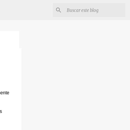
mente
s