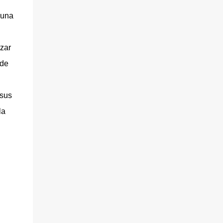
 una
izar
nde
 sus
la