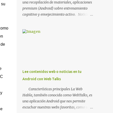
una recopilación de materiales, aplicaciones
 su
premium (Android) sobre entrenamiento
cognitivo y envejecimiento activo. Noticia
BitBrain, ¿qué es la estimulación cognitiva y
para que sirve? MATERIALES
 como
NHBNeuroMad, materiales para
en
profesionales FIAPAM, vive el
 de
envejecimiento activo Fundación ACE,
materiales Materiales Stimulus
Materiales para imprimir o trabajar en el
Paint de ECognitiva , estimulación cognitiva
e
para mayores, dividido en fichas de trabajo
Lee contenidos web o noticias en tu
de cálculo , percepción , memoria , atención ,
CC
Android con Web Talks
lenguaje y praxias . Además, hay otros
cuadernos (TDAH, para niños, sudoku,
Características principales La Web
 y
grafomotricidad...) así como un cuaderno
Habla, también conocida como WebTalks, es
mensual nuevo. Muy recomendado. NOTA: Si
una aplicación Android que nos permite
quieres conocer como trabajar con un pdf
escuchar nuestras webs favoritas, como si de
de
desde ordenador o tablet, lee este artículo de