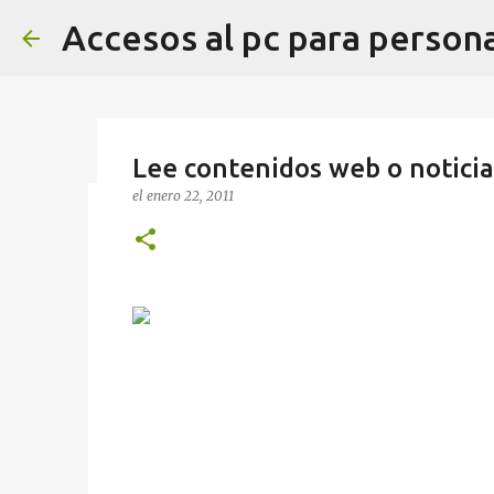
Accesos al pc para person
Lee contenidos web o noticia
el
enero 22, 2011
Tablero de fiestas de Navidad
el
diciembre 17, 2024
ASTERICS GRID
TABLERO COMUNIC
Tablero de comunicación sobre las fiestas de Na
AsTeRICS Grid en tamaño A3 en esta dirección h
0