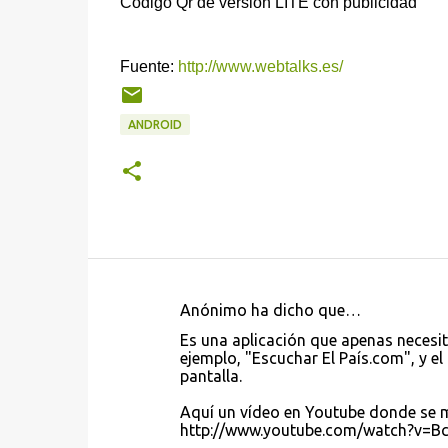
Código Qr de versión LITE con publicidad
Fuente:
http://www.webtalks.es/
ANDROID
Anónimo ha dicho que…
C
Es una aplicación que apenas necesit
o
ejemplo, "Escuchar El País.com", y el 
pantalla.
m
e
Aquí un vídeo en Youtube donde se 
http://www.youtube.com/watch?v=B
n