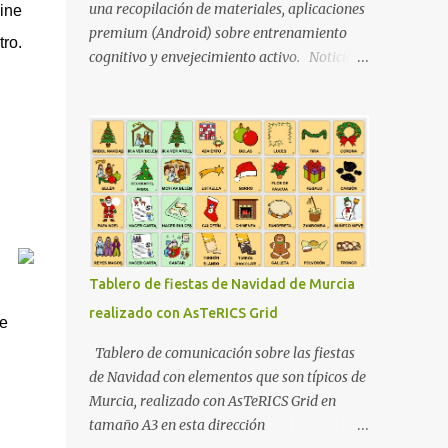
una recopilación de materiales, aplicaciones
ine
premium (Android) sobre entrenamiento
ro.
cognitivo y envejecimiento activo. Noticia
BitBrain, ¿qué es la estimulación cognitiva y
para que sirve? MATERIALES
NHBNeuroMad, materiales para
profesionales FIAPAM, vive el
envejecimiento activo Fundación ACE,
materiales Materiales Stimulus
Materiales para imprimir o trabajar en el
Paint de ECognitiva , estimulación cognitiva
para mayores, dividido en fichas de trabajo
Tablero de fiestas de Navidad de Murcia
de cálculo , percepción , memoria , atención ,
realizado con AsTeRICS Grid
lenguaje y praxias . Además, hay otros
de
cuadernos (TDAH, para niños, sudoku,
Tablero de comunicación sobre las fiestas
grafomotricidad...) así como un cuaderno
de Navidad con elementos que son típicos de
mensual nuevo. Muy recomendado. NOTA: Si
Murcia, realizado con AsTeRICS Grid en
quieres conocer como trabajar con un pdf
tamaño A3 en esta dirección
desde ordenador o tablet, lee este artículo de