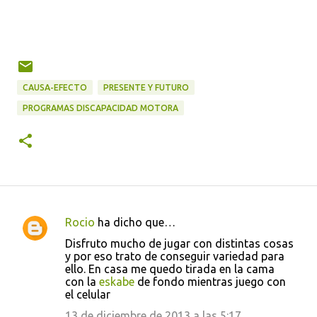
CAUSA-EFECTO
PRESENTE Y FUTURO
PROGRAMAS DISCAPACIDAD MOTORA
Rocio
ha dicho que…
C
Disfruto mucho de jugar con distintas cosas
o
y por eso trato de conseguir variedad para
ello. En casa me quedo tirada en la cama
m
con la
eskabe
de fondo mientras juego con
e
el celular
n
13 de diciembre de 2013 a las 5:17