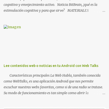
cognitivo y envejecimiento activo. Noticia BitBrain, ¿qué es la
estimulación cognitiva y para que sirve? MATERIALES
NHBNeuroMad, materiales para profesionales FIAPAM, vive el
envejecimiento activo Fundación ACE, materiales Materiales
Stimulus Materiales para imprimir o trabajar en el Paint
de ECognitiva , estimulación cognitiva para mayores, dividido en
fichas de trabajo de cálculo , percepción , memoria , atención ,
lenguaje y praxias . Además, hay otros cuadernos (TDAH, para
niños, sudoku, grafomotricidad...) así como un cuaderno mensual
nuevo. Muy recomendado. NOTA: Si quieres conocer como trabajar
con un pdf desde ordenador o tablet, lee este artículo de PcWorld
Lee contenidos web o noticias en tu Android con Web Talks
donde te dá distintas pautas de como hacerlo . APLICACIONES
(versiones para Android ) ...
Características principales La Web Habla, también conocida
como WebTalks, es una aplicación Android que nos permite
escuchar nuestras webs favoritas, como si de una radio se tratase.
Su modo de funcionamiento es tan simple como abrir la
aplicación, pronunciar la web a escuchar (por ejemplo "Escuchar
Asco de vida"), o bien seleccionarla de nuestro listado de webs