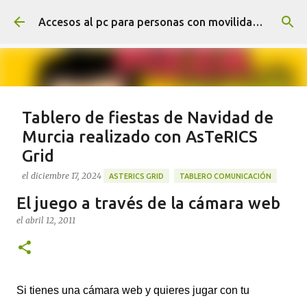
Ir al contenido principal
Accesos al pc para personas con movilidad reducida
Tablero de fiestas de Navidad de
Murcia realizado con AsTeRICS
Grid
el
diciembre 17, 2024
ASTERICS GRID
TABLERO COMUNICACIÓN
El juego a través de la cámara web
Tablero de comunicación sobre las fiestas de Navidad
con elementos que son típicos de Murcia, realizado
el
abril 12, 2011
con AsTeRICS Grid en tamaño A3 en esta dirección
https://acortar.link/Sw8BzT
0
Si tienes una cámara web y quieres jugar con tu