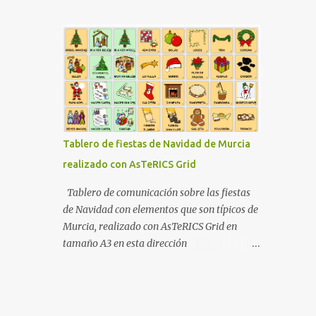
una radio se tratase. Su modo de
PcWorld donde te dá distintas pautas de
funcionamiento es tan simple como abrir la
como hacerlo . APLICACIONES (versiones
aplicación, pronunciar la web a escuchar
para Android ) ...
(por ejemplo "Escuchar Asco de vida"), o
bien seleccionarla de nuestro listado de webs
favoritas, y la aplicación comenzará a
contarnos las últimas entradas publicadas
en dicha web. ¿Cuantas veces no te ha
apetecido, por ejemplo, escuchar
Tablero de fiestas de Navidad de Murcia
"Marca.com" mientras conduces con el
realizado con AsTeRICS Grid
coche?, ¿o escuchar en tus auriculares del
móvil "Tenía que decirlo" camino de la
Tablero de comunicación sobre las fiestas
Universidad?, ¿o simplemente escuchar tus
de Navidad con elementos que son típicos de
suscripciones de "Google Reader" mientras
Murcia, realizado con AsTeRICS Grid en
viajas en Metro o en autobús? Tecnología
tamaño A3 en esta dirección
WebTalks usa tecnología avanzada que
https://acortar.link/Sw8BzT
permite sincronización con "Google Reader",
pudiendo escuchar tus suscripciones, y
marcando como leídas las entradas que has