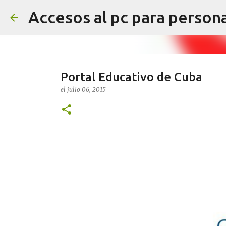
Accesos al pc para person
Portal Educativo de Cuba
el
julio 06, 2015
Tablero de fiestas de Navidad
el
diciembre 17, 2024
ASTERICS GRID
TABLERO COMUNIC
Tablero de comunicación sobre las fiestas de Na
AsTeRICS Grid en tamaño A3 en esta dirección h
0