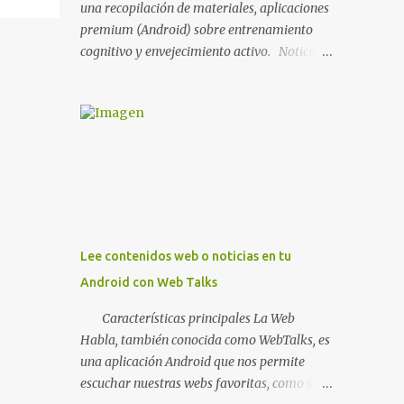
una recopilación de materiales, aplicaciones
premium (Android) sobre entrenamiento
cognitivo y envejecimiento activo. Noticia
BitBrain, ¿qué es la estimulación cognitiva y
para que sirve? MATERIALES
NHBNeuroMad, materiales para
profesionales FIAPAM, vive el
envejecimiento activo Fundación ACE,
materiales Materiales Stimulus
Materiales para imprimir o trabajar en el
Paint de ECognitiva , estimulación cognitiva
para mayores, dividido en fichas de trabajo
Lee contenidos web o noticias en tu
de cálculo , percepción , memoria , atención ,
Android con Web Talks
lenguaje y praxias . Además, hay otros
cuadernos (TDAH, para niños, sudoku,
Características principales La Web
grafomotricidad...) así como un cuaderno
Habla, también conocida como WebTalks, es
mensual nuevo. Muy recomendado. NOTA: Si
una aplicación Android que nos permite
quieres conocer como trabajar con un pdf
escuchar nuestras webs favoritas, como si de
desde ordenador o tablet, lee este artículo de