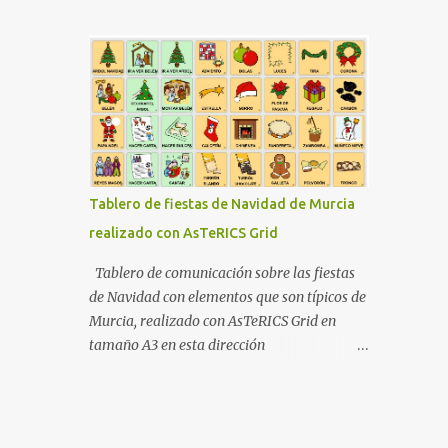
una radio se tratase. Su modo de
PcWorld donde te dá distintas pautas de
funcionamiento es tan simple como abrir la
como hacerlo . APLICACIONES (versiones
aplicación, pronunciar la web a escuchar
para Android ) ...
(por ejemplo "Escuchar Asco de vida"), o
bien seleccionarla de nuestro listado de webs
favoritas, y la aplicación comenzará a
contarnos las últimas entradas publicadas
en dicha web. ¿Cuantas veces no te ha
apetecido, por ejemplo, escuchar
Tablero de fiestas de Navidad de Murcia
"Marca.com" mientras conduces con el
realizado con AsTeRICS Grid
coche?, ¿o escuchar en tus auriculares del
móvil "Tenía que decirlo" camino de la
Tablero de comunicación sobre las fiestas
Universidad?, ¿o simplemente escuchar tus
de Navidad con elementos que son típicos de
suscripciones de "Google Reader" mientras
Murcia, realizado con AsTeRICS Grid en
viajas en Metro o en autobús? Tecnología
tamaño A3 en esta dirección
WebTalks usa tecnología avanzada que
https://acortar.link/Sw8BzT
permite sincronización con "Google Reader",
pudiendo escuchar tus suscripciones, y
marcando como leídas las entradas que has