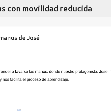
as con movilidad reducida
Ir al contenido principal
 manos de José
 de Murcia realizado con AsTeRICS Grid
ACIÓN
vidad con elementos que son típicos de Murcia, realizado con
ender a lavarse las manos, donde nuestro protagonista, José, 
ttps://acortar.link/Sw8BzT
 nos facilita el proceso de aprendizaje.