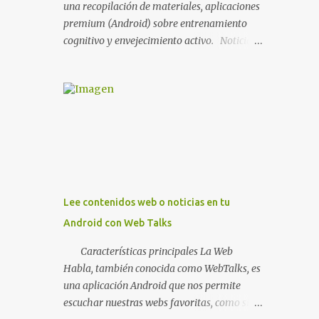
una recopilación de materiales, aplicaciones
premium (Android) sobre entrenamiento
cognitivo y envejecimiento activo. Noticia
BitBrain, ¿qué es la estimulación cognitiva y
para que sirve? MATERIALES
NHBNeuroMad, materiales para
profesionales FIAPAM, vive el
envejecimiento activo Fundación ACE,
materiales Materiales Stimulus
Materiales para imprimir o trabajar en el
Paint de ECognitiva , estimulación cognitiva
para mayores, dividido en fichas de trabajo
Lee contenidos web o noticias en tu
de cálculo , percepción , memoria , atención ,
Android con Web Talks
lenguaje y praxias . Además, hay otros
cuadernos (TDAH, para niños, sudoku,
Características principales La Web
grafomotricidad...) así como un cuaderno
Habla, también conocida como WebTalks, es
mensual nuevo. Muy recomendado. NOTA: Si
una aplicación Android que nos permite
quieres conocer como trabajar con un pdf
escuchar nuestras webs favoritas, como si de
desde ordenador o tablet, lee este artículo de