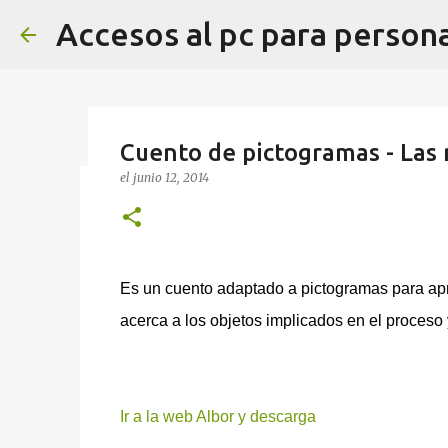
Accesos al pc para person
Cuento de pictogramas - Las
el
junio 12, 2014
Tablero de fiestas de Navidad
el
diciembre 17, 2024
ASTERICS GRID
TABLERO COMUNIC
Tablero de comunicación sobre las fiestas de Na
Es un cuento adaptado a pictogramas para apr
AsTeRICS Grid en tamaño A3 en esta dirección h
acerca a los objetos implicados en el proceso y
0
Ir a la web Albor y descarga